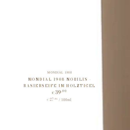
Verkäufer/in:
MONDIAL 1908
MONDIAL 1908 NOBILIS -
RASIERSEIFE IM HOLZTIGEL
39
,00
Regulärer
€
Preis
27
Stückpreis
,86
pro
/
100ml
€