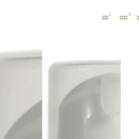
2
3
Mondial
AXOLUTE
-
Pre
Shave
Cream