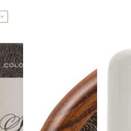
Mondial
Mondial
1908
AXOLUTE
Nobilis
-
-
ANTI
Rasierseife
AGEING
im
CREAM
Holztigel