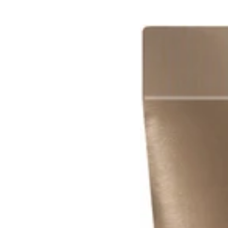
Mondial
AXOLUTE
-
Shaving
Cream