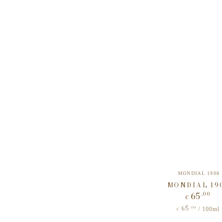
Verkäuf
MONDIAL 1908
MONDIAL 19
65
,00
Regulä
€
Preis
65
Stückpreis
,00
pro
/
100ml
€