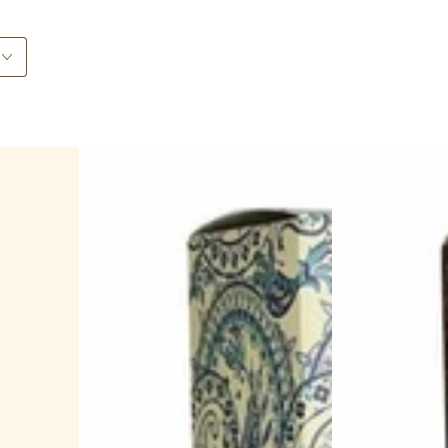
Anniversary
Anniversary
Gardeners
Indian
Handcream
Sandalwood
Hand
Cream
-
Indische
Sandelzholz
Handcreme