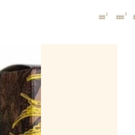
2
3
Anniversary
Jasmine
and
Wild
Strawberry
Hand
Cream
-
Jasmin
und
Wild