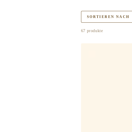
SORTIEREN NACH
67 produkte
Anniversary
English
Lavendel
Hand
Cream
-
Englich
Lavendel
Handcreme