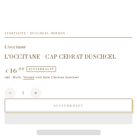
STARTSEITE
/
DUSCHGEL HERREN
/
L'occitane
L'OCCITANE - CAP CEDRAT DUSCHGEL
16
,00
Regulärer
AUSVERKAUFT
€
Preis
inkl. MwSt.
Versand
wird beim Checkout berechnet
Anzahl
Verringere
Erhöhe
die
die
AUSVERKAUFT
Menge
Menge
für
für
L&#39;OCCITANE
L&#39;OCCITANE
-
-
CAP
CAP