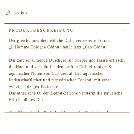
CEDRAT
CEDRAT
Duschgel
Duschgel
Teilen
PRODUKTBESCHREIBUNG
Der gleiche unwiderstehliche Duft, verbesserte Formel:
„L'Homme Cologne Cédrat” heißt jetzt „Cap Cédrat”.
Das zart schäumende Duschgel für Körper und Haare erfrischt
die Haut und verleiht ihr den sanften Duft zitroniger &
aquatischer Noten von Cap Cédrat. Ein aquatischer,
leidenschaftlicher und zitrusfrischer Cocktail mit einer
würzig-holzigen Basisnote.
Das ätherische Öl der Zedrat-Zitrone verstärkt die natürliche
Frische dieses Duftes.
Cap Cédrat ist der Duft des Mannes, der Freiheit und
Abenteuer liebt und der Alltagsroutine entkommen möchte.
Ein Neuankömmling in der Welt der Parfums für Männer.