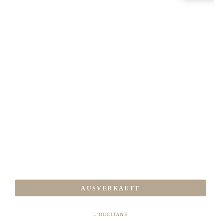
AUSVERKAUFT
Verkäufer/in:
L'OCCITANE