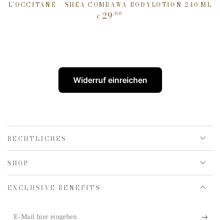
L'OCCITANE - SHEA COMBAWA BODYLOTION 240 ML
29
,00
Regulärer
€
Preis
Widerruf einreichen
RECHTLICHES
SHOP
EXCLUSIVE BENEFITS
E-