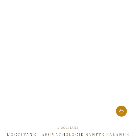
Verkäufer/in:
L'OCCITANE
L'OCCITANE - AROMACHOLOGIE SANFTE BALANCE