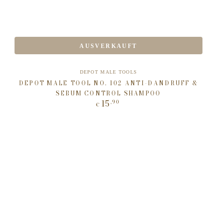
AUSVERKAUFT
Verkäufer/in:
DEPOT MALE TOOLS
DEPOT MALE TOOL NO. 102 ANTI-DANDRUFF &
SEBUM CONTROL SHAMPOO
15
,90
Regulärer
€
Preis