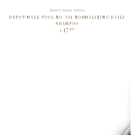
Verkäufer/in:
DEPOT MALE TOOLS
DEPOT MALE TOOL NO. 101 NORMALIZING DAILY
SHAMPOO
17
,00
Regulärer
€
Preis