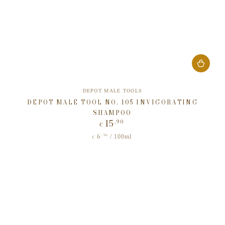
Verkäufer/in:
DEPOT MALE TOOLS
DEPOT MALE TOOL NO. 105 INVIGORATING
SHAMPOO
15
,90
Regulärer
€
Preis
6
Stückpreis
,36
pro
/
100ml
€