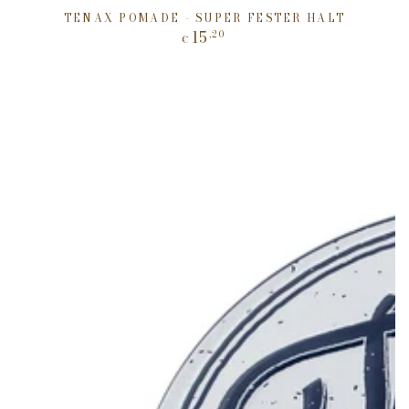
TENAX POMADE - SUPER FESTER HALT
15
,20
Regulärer
€
Preis