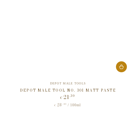
Verkäufer/in:
DEPOT MALE TOOLS
DEPOT MALE TOOL NO. 301 MATT PASTE
21
,30
Regulärer
€
Preis
28
Stückpreis
,40
pro
/
100ml
€