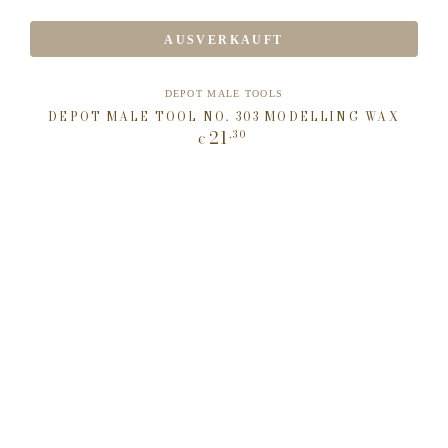
AUSVERKAUFT
Verkäufer/in:
DEPOT MALE TOOLS
DEPOT MALE TOOL NO. 303 MODELLING WAX
21
,30
Regulärer
€
Preis