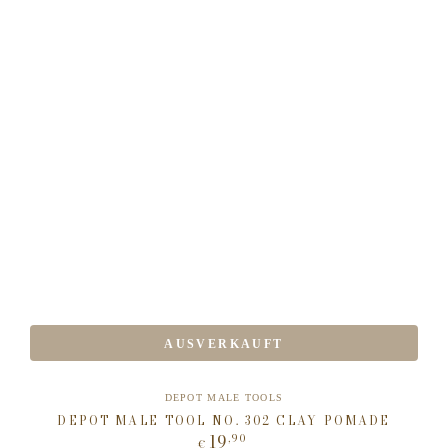
AUSVERKAUFT
Verkäufer/in:
DEPOT MALE TOOLS
DEPOT MALE TOOL NO. 302 CLAY POMADE
19
,90
Regulärer
€