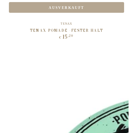
AUSVERKAUFT
Verkäufer/in:
TENAX
TENAX POMADE -FESTER HALT
15
,20
Regulärer
€
Preis