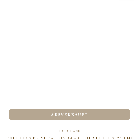
AUSVERKAUFT
Verkäufer/in:
L'OCCITANE
L'OCCITANE - SHEA COMBAWA BODYLOTION 240 ML