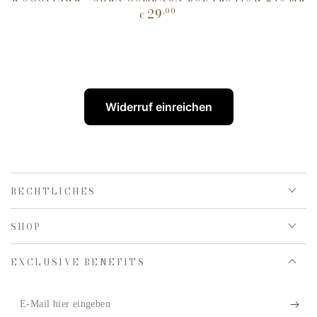
29
,00
Regulärer
€
Preis
Widerruf einreichen
RECHTLICHES
SHOP
EXCLUSIVE BENEFITS
E-