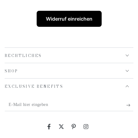
Widerruf einreichen
RECHTLICHES
SHOP
EXCLUSIVE BENEFITS
E-
Mail
hier
Facebook
Twitter
Pinterest
Instagram
eingeben