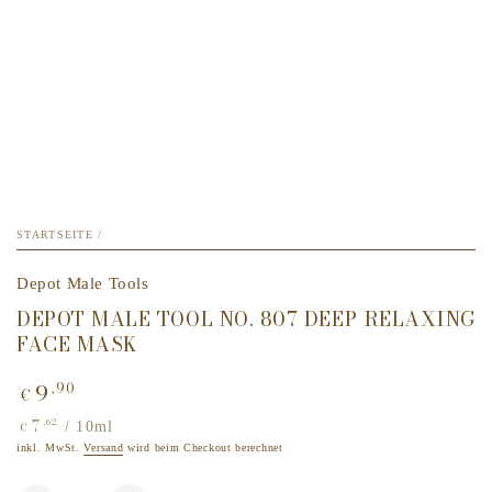
STARTSEITE
/
Depot Male Tools
DEPOT MALE TOOL NO. 807 DEEP RELAXING
FACE MASK
9
,90
Regulärer
€
Preis
7
,62
Stückpreis
pro
/
10ml
€
inkl. MwSt.
Versand
wird beim Checkout berechnet