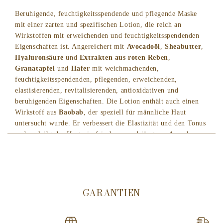
Beruhigende, feuchtigkeitsspendende und pflegende Maske
mit einer zarten und spezifischen Lotion, die reich an
Wirkstoffen mit erweichenden und feuchtigkeitsspendenden
Eigenschaften ist. Angereichert mit
Avocadoöl
,
Sheabutter
,
Hyaluronsäure
und
Extrakten aus roten Reben
,
Granatapfel
und
Hafer
mit weichmachenden,
feuchtigkeitsspendenden, pflegenden, erweichenden,
elastisierenden, revitalisierenden, antioxidativen und
beruhigenden Eigenschaften. Die Lotion enthält auch einen
Wirkstoff aus
Baobab
, der speziell für männliche Haut
untersucht wurde. Er verbessert die Elastizität und den Tonus
und verleiht der Haut ein frischeres und jüngeres Aussehen.
Der von
Baobab
abgeleitete Wirkstoff, der speziell für
männliche Haut entwickelt wurde, verbessert die Elastizität
und den Tonus und verleiht der Haut ein frisches und
jugendliches Aussehen
GARANTIEN
Sheabutter
, ist geschmeidig machend und pflegend, hat eine
schützende Wirkung aufgrund seiner nicht verseifbaren
Fraktion, die reich an Vitamin E und Phytosterolen ist.