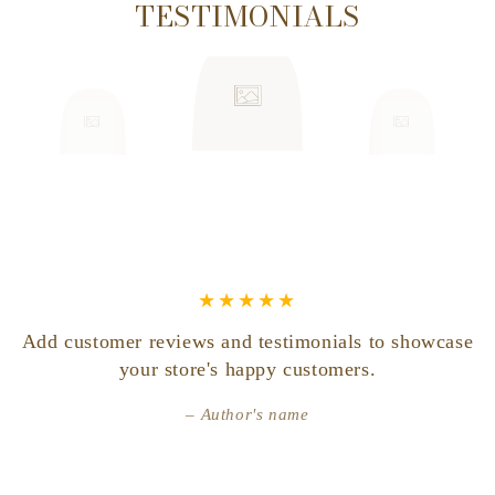
TESTIMONIALS
Restliches Serum ins Gesicht einmassieren, bis es vollständig
eingezogen ist. Es ist ratsam, die Augen während des
Gebrauchs geschlossen zu halten.
Kann täglich, wöchentlich, monatlich oder je nach Bedarf
verwendet werden.
Add customer reviews and testimonials to showcase
your store's happy customers.
Author's name