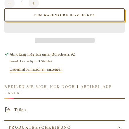
Anzahl
Verringere
Erhöhe
die
die
ZUM WARENKORB HINZUFÜGEN
Menge
Menge
für
für
DEPOT
DEPOT
MALE
MALE
TOOL
TOOL
NO.
NO.
807
807
Abholung möglich unter
Bölschestr. 92
DEEP
DEEP
Gewöhnlich fertig in 4 Stunden
RELAXING
RELAXING
Ladeninformationen anzeigen
FACE
FACE
MASK
MASK
BEEILEN SIE SICH, NUR NOCH
1
ARTIKEL AUF
LAGER!
Teilen
PRODUKTBESCHREIBUNG