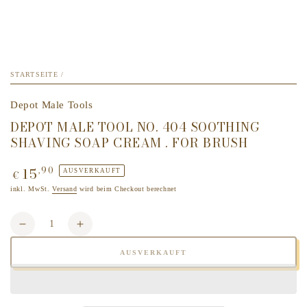
STARTSEITE
/
Depot Male Tools
DEPOT MALE TOOL NO. 404 SOOTHING
SHAVING SOAP CREAM . FOR BRUSH
15
,90
Regulärer
AUSVERKAUFT
€
Preis
inkl. MwSt.
Versand
wird beim Checkout berechnet
Anzahl
Verringere
Erhöhe
die
die
AUSVERKAUFT
Menge
Menge
für
für
DEPOT
DEPOT
MALE
MALE