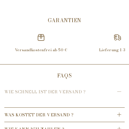
Eukalyptus,
tonisierend, erfrischend und parfümierend
GARANTIEN
Menthol,
erfrischend, beruhigend und parfümierend
Glycerin,
ein Feuchthaltemittel, unterstützt das
Feuchtigkeitsniveau der Haut und hält sie weich und
geschmeidig
Versandkostenfrei ab 50 €
Lieferung 1-3 
Allantoin,
beruhigend, schützend und hautpflegend
Anwendungsempfehlung:
FAQS
Den Pinsel mit vorzugsweise warmem Wasser befeuchten und
überschüssiges Wasser entfernen.
WIE SCHNELL IST DER VERSAND ?
a.
Eine kleine Menge Creme auf beide Seiten des Gesichts
auftragen und mit dem Pinsel in kreisenden Bewegungen
einmassieren. Wie gewohnt rasieren.
WAS KOSTET DER VERSAND ?
b.
Eine kleine Menge Produkt in eine Schüssel geben, die
Bürste schnell und in kreisförmigen Bewegungen bewegen,