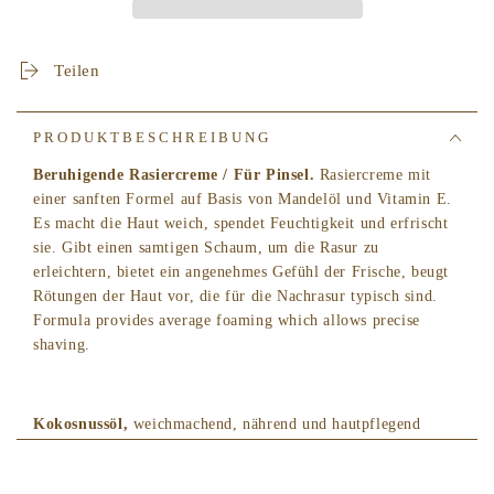
TOOL
TOOL
NO.
NO.
404
404
Teilen
SOOTHING
SOOTHING
SHAVING
SHAVING
SOAP
SOAP
PRODUKTBESCHREIBUNG
CREAM
CREAM
.
.
Beruhigende Rasiercreme / Für Pinsel.
Rasiercreme mit
for
for
einer sanften Formel auf Basis von Mandelöl und Vitamin E.
brush
brush
Es macht die Haut weich, spendet Feuchtigkeit und erfrischt
sie. Gibt einen samtigen Schaum, um die Rasur zu
erleichtern, bietet ein angenehmes Gefühl der Frische, beugt
Rötungen der Haut vor, die für die Nachrasur typisch sind.
Formula provides average foaming which allows precise
shaving.
Kokosnussöl,
weichmachend, nährend und hautpflegend
Süßes Mandelöl,
weichmachend, nährend und pflegend für
die Haut