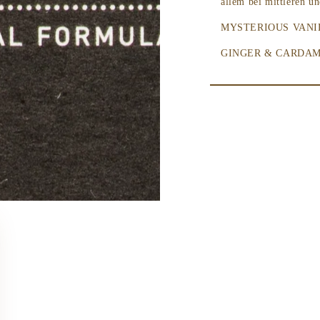
allem bei mittleren u
MYSTERIOUS VANI
GINGER & CARDA
Aprikosenkernöl,
wei
Jojobaöl,
lindernd, n
Rizinusblütenöl,
nähr
Sonnenblumenöl,
wei
Vitaminen, ungesättig
durch den Gehalt an 
Vitamin E,
ein Antio
Anwendungsempfehlu
Einige Tropfen auf di