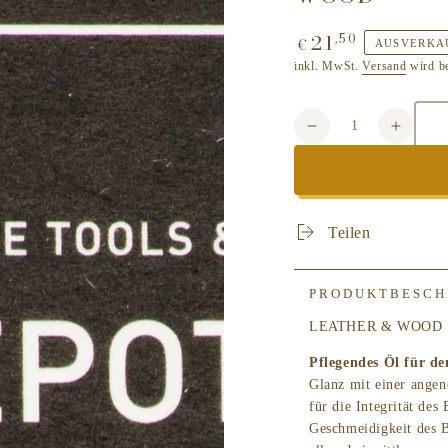
21
,50
Regulärer
€
AUSVERKA
Preis
inkl. MwSt.
Versand
wird b
Anzahl
Verringere
Erhöh
die
die
Menge
Meng
für
für
DEPOT
DEPO
Teilen
MALE
MALE
TOOL
TOOL
NO.
NO.
PRODUKTBESCH
505
505
CONDITIONING
COND
LEATHER & WOOD
BEARD
BEAR
Pflegendes Öl für de
OIL
OIL
LEATHER
LEAT
Glanz mit einer angen
&amp;
&amp;
für die Integrität de
WOOD
WOO
Geschmeidigkeit des 