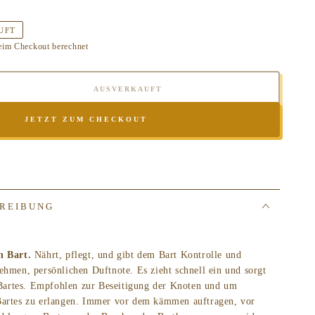
UFT
eim Checkout berechnet
AUSVERKAUFT
e
JETZT ZUM CHECKOUT
e
T
REIBUNG
ITIONING
D
n Bart.
Nährt, pflegt, und gibt dem Bart Kontrolle und
HER
ehmen, persönlichen Duftnote. Es zieht schnell ein und sorgt
s Bartes. Empfohlen zur Beseitigung der Knoten und um
D
Bartes zu erlangen. Immer vor dem kämmen auftragen, vor