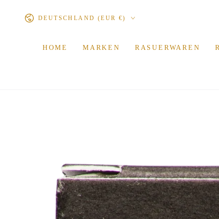
ZUM INHALT
Land/Region
SPRINGEN
DEUTSCHLAND (EUR €)
HOME
MARKEN
RASUERWAREN
ZU DEN
PRODUKTINFORMATIONEN
SPRINGEN