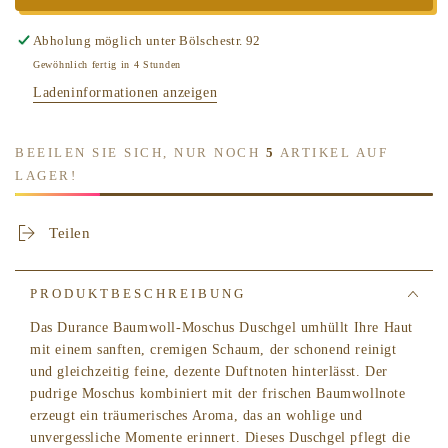
-
-
Baumwoll
Baumwoll
Abholung möglich unter
Bölschestr. 92
-
-
Gewöhnlich fertig in 4 Stunden
Moschus
Moschus
Ladeninformationen anzeigen
Duschgel
Duschgel
BEEILEN SIE SICH, NUR NOCH
5
ARTIKEL AUF
LAGER!
Teilen
PRODUKTBESCHREIBUNG
Das Durance Baumwoll-Moschus Duschgel umhüllt Ihre Haut
mit einem sanften, cremigen Schaum, der schonend reinigt
und gleichzeitig feine, dezente Duftnoten hinterlässt. Der
pudrige Moschus kombiniert mit der frischen Baumwollnote
erzeugt ein träumerisches Aroma, das an wohlige und
unvergessliche Momente erinnert. Dieses Duschgel pflegt die