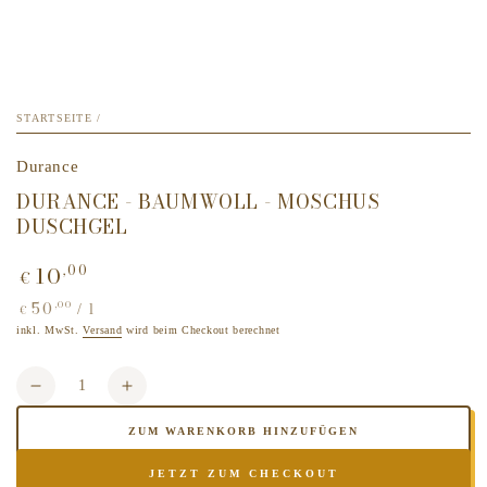
STARTSEITE
/
Durance
DURANCE - BAUMWOLL - MOSCHUS
DUSCHGEL
10
,00
Regulärer
€
Preis
50
,00
Stückpreis
pro
/
l
€
inkl. MwSt.
Versand
wird beim Checkout berechnet
Anzahl
Verringere
Erhöhe
die
die
ZUM WARENKORB HINZUFÜGEN
Menge
Menge
für
für
JETZT ZUM CHECKOUT
Durance
Durance