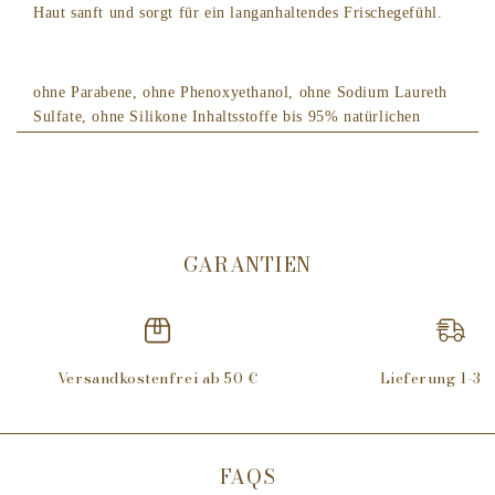
Haut sanft und sorgt für ein langanhaltendes Frischegefühl.
ohne Parabene, ohne Phenoxyethanol, ohne Sodium Laureth
Sulfate, ohne Silikone Inhaltsstoffe bis 95% natürlichen
Ursprungs
Parfüme ohne Krebserreger, Mutagen oder
fortpflanzungsgefährdenden Giften. Keine Tierversuche.
Im Falle von Augenkontakt gründlich mit klarem Wasser
GARANTIEN
ausspülen.
Angaben zur Produktsicherheit
Hersteller Durance: Zone artisanale nord, 5 Dagasse,
26230 Grignan, Frankreich
Versandkostenfrei ab 50 €
Lieferung 1-3 
E-Mail: contact@durance.fr
Dieses Duschgel von Durance kombiniert sanften Schaum
mit einer gründlichen Reinigung, der Ihre Haut mild
FAQS
umhüllt. Die pudrigen Moschusnoten in Verbindung mit
dem leichten Baumwollduft schaffen ein träumerisches