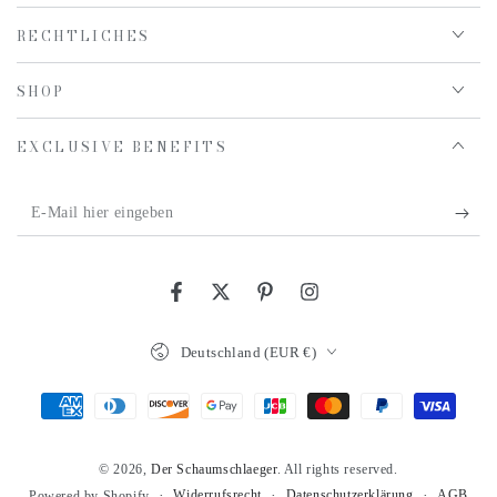
RECHTLICHES
SHOP
EXCLUSIVE BENEFITS
E-
Mail
hier
Facebook
Twitter
Pinterest
Instagram
eingeben
Land/Region
Deutschland (EUR €)
Zahlungsmöglichkeiten
© 2026,
Der Schaumschlaeger
. All rights reserved.
Widerrufsrecht
Datenschutzerklärung
AGB
Powered by Shopify