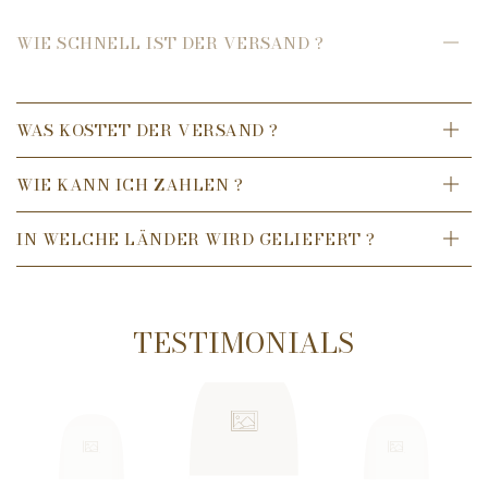
Dufterlebnis, das an idyllische, angenehme Momente
WIE SCHNELL IST DER VERSAND ?
erinnert. Ideal für die tägliche Pflege, hinterlässt es ein
zartes und gepflegtes Hautgefühl.
WAS KOSTET DER VERSAND ?
WIE KANN ICH ZAHLEN ?
IN WELCHE LÄNDER WIRD GELIEFERT ?
TESTIMONIALS