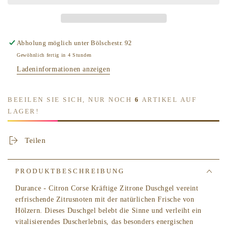
-
-
Citron
Citron
Corse
Corse
Kräftige
Kräftige
Abholung möglich unter
Bölschestr. 92
Zitrone
Zitrone
Gewöhnlich fertig in 4 Stunden
Duschgel
Duschgel
Ladeninformationen anzeigen
BEEILEN SIE SICH, NUR NOCH
6
ARTIKEL AUF
LAGER!
Teilen
PRODUKTBESCHREIBUNG
Durance - Citron Corse Kräftige Zitrone Duschgel vereint
erfrischende Zitrusnoten mit der natürlichen Frische von
Hölzern. Dieses Duschgel belebt die Sinne und verleiht ein
vitalisierendes Duscherlebnis, das besonders energischen