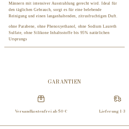
Männern mit intensiver Ausstrahlung gerecht wird. Ideal für
den täglichen Gebrauch, sorgt es für eine belebende
Reinigung und einen langanhaltenden, zitrusfruchtigen Duft.
ohne Parabene, ohne Phenoxyethanol, ohne Sodium Laureth
Sulfate, ohne Silikone Inhaltsstoffe bis 95% natürlichen
Ursprungs
Parfüme ohne Krebserreger, Mutagen oder
fortpflanzungsgefährdenden Giften. Keine Tierversuche.
Alle Inhaltsstoffe (INCI-Liste): Aqua (Water), Ammonium
Lauryl Sulfate, Cocamidopropyl Betaine, Coco-Glucoside,
Parfum (Fragrance), Cistus Ladaniferus Leaf/Stem Extract,
GARANTIEN
Caprylyl/Capryl Glucoside, Benzyl Alcohol, Sodium
Chloride, Sodium Benzoate, Glycerin, Citric Acid, Potassium
Sorbate, Benzoic Acid, Hydrolyzed Wheat Protein, Hexyl
Cinnamal, Linalool, Coumarin, Hydroxycitronellal.
Versandkostenfrei ab 50 €
Lieferung 1-3 
Im Falle von Augenkontakt gründlich mit klarem Wasser
ausspülen.