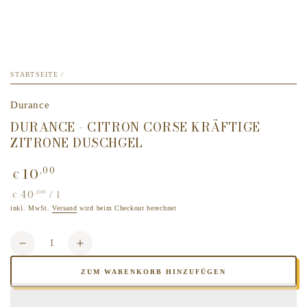
STARTSEITE
/
Durance
DURANCE - CITRON CORSE KRÄFTIGE
ZITRONE DUSCHGEL
10
,00
Regulärer
€
Preis
40
,00
Stückpreis
pro
/
l
€
inkl. MwSt.
Versand
wird beim Checkout berechnet
Anzahl
Verringere
Erhöhe
die
die
ZUM WARENKORB HINZUFÜGEN
Menge
Menge
für
für
Durance
Durance