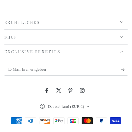
RECHTLICHES
SHOP
EXCLUSIVE BENEFITS
E-
Mail
hier
Facebook
Twitter
Pinterest
Instagram
eingeben
Land/Region
Deutschland (EUR €)
Zahlungsmöglichkeiten