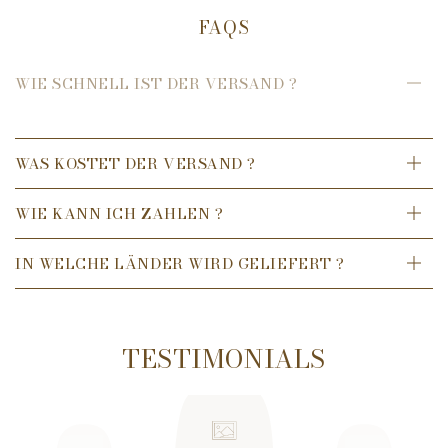
Angaben zur Produktsicherheit
FAQS
Hersteller Durance: Zone artisanale nord, 5 Dagasse,
26230 Grignan, Frankreich
WIE SCHNELL IST DER VERSAND ?
E-Mail: contact@durance.fr
WAS KOSTET DER VERSAND ?
WIE KANN ICH ZAHLEN ?
IN WELCHE LÄNDER WIRD GELIEFERT ?
TESTIMONIALS