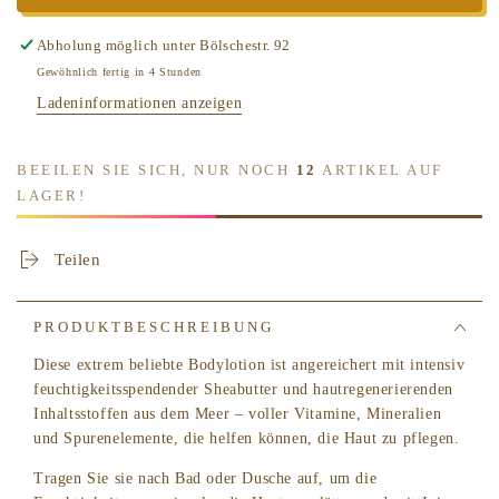
-
-
Revitalisierende
Revitalisierende
Abholung möglich unter
Bölschestr. 92
Bodylotion
Bodylotion
Gewöhnlich fertig in 4 Stunden
85
85
Ladeninformationen anzeigen
ml
ml
BEEILEN SIE SICH, NUR NOCH
12
ARTIKEL AUF
LAGER!
Teilen
PRODUKTBESCHREIBUNG
Diese extrem beliebte Bodylotion ist angereichert mit intensiv
feuchtigkeitsspendender Sheabutter und hautregenerierenden
Inhaltsstoffen aus dem Meer – voller Vitamine, Mineralien
und Spurenelemente, die helfen können, die Haut zu pflegen.
Tragen Sie sie nach Bad oder Dusche auf, um die