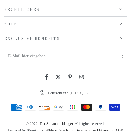
RECHTLICHES
SHOP
EXCLUSIVE BENEFITS
E-
Mail
hier
Facebook
Twitter
Pinterest
Instagram
eingeben
Land/Region
Deutschland (EUR €)
Zahlungsmöglichkeiten
© 2026,
Der Schaumschlaeger
. All rights reserved.
Widerrufsrecht
Datenschutzerklärung
AGB
Powered by Shopify