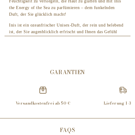
Feuchtigkeit zu versiegeln, die Haut zu glätten und mit Inis
the Energy of the Sea zu parfümieren – dem funkelnden
Duft, der Sie glücklich macht!
Inis ist ein ozeanfrischer Unisex-Duft, der rein und belebend
ist, der Sie augenblicklich erfrischt und Ihnen das Gefühl
gibt, am Meer zu sein – wo immer Sie sind.
Der kristallklare Duft von Inis (das Wort bedeutet „Insel“ auf
Irisch), inspiriert von der Schönheit und Energie der wilden
Atlantikküste Irlands, belebt und beschert ein Glücksgefühl.
GARANTIEN
Frischer, reiner, belebender Unisex-Duft
Nährstoffreiche Algenextrakte für eine andauernde
Feuchtigkeitsversorgung der Haut
Intensiv feuchtigkeitsspendende Sheabutter pflegt und
Versandkostenfrei ab 50 €
Lieferung 1-3 
schützt die Haut
Antioxidantienreiches Vitamin E und Provitamin B5
tragen dazu bei, die Haut geschmeidig und gepflegt zu
halten
FAQS
Hergestellt in Irland