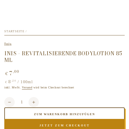
STARTSEITE
/
Inis
INIS - REVITALISIERENDE BODYLOTION 85
ML
7
,00
Regulärer
€
Preis
8
,24
Stückpreis
pro
/
100ml
€
inkl. MwSt.
Versand
wird beim Checkout berechnet
Anzahl
Verringere
Erhöhe
die
die
ZUM WARENKORB HINZUFÜGEN
Menge
Menge
für
für
JETZT ZUM CHECKOUT
Inis
Inis