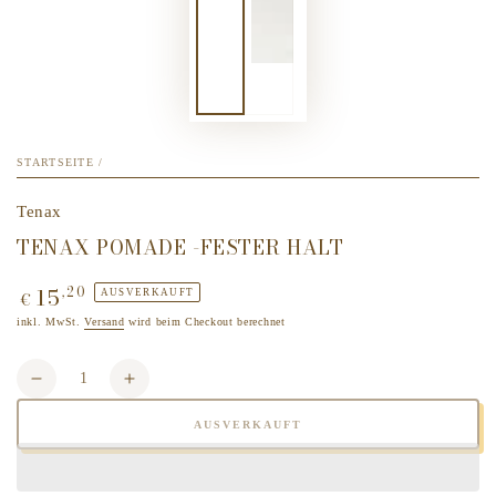
STARTSEITE
/
Tenax
TENAX POMADE -FESTER HALT
15
,20
Regulärer
AUSVERKAUFT
€
Preis
inkl. MwSt.
Versand
wird beim Checkout berechnet
Anzahl
Verringere
Erhöhe
die
die
AUSVERKAUFT
Menge
Menge
für
für
Tenax
Tenax