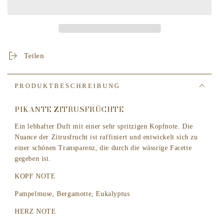
für
für
LAMPE
LAMPE
BERGER
BERGER
-
-
AIR
AIR
Pur
Pur
Teilen
Envolee
Envolee
Agrumes
Agrumes
-
-
PRODUKTBESCHREIBUNG
Duft
Duft
500
500
PIKANTE ZITRUSFRÜCHTE
ml
ml
Ein lebhafter Duft mit einer sehr spritzigen Kopfnote. Die
Nuance der Zitrusfrucht ist raffiniert und entwickelt sich zu
einer schönen Transparenz, die durch die wässrige Facette
gegeben ist.
KOPF NOTE
Pampelmuse, Bergamotte, Eukalyptus
HERZ NOTE