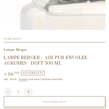
STARTSEITE
/
Lampe Berger
LAMPE BERGER - AIR PUR ENVOLEE
AGRUMES - DUFT 500 ML
16
,00
Regulärer
AUSVERKAUFT
€
Preis
inkl. MwSt.
Versand
wird beim Checkout berechnet
Anzahl
Verringere
Erhöhe
die
die
AUSVERKAUFT
Menge
Menge