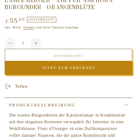
LAMPE BERGER - AIR PUR AMPHORA
BURGUNDER - ORANGENBLÜTE
55
,00
Regulärer
AUSVERKAUFT
€
Preis
inkl. MwSt.
Versand
wird beim Checkout berechnet
Anzahl
Verringere
Erhöhe
die
die
AUSVERKAUFT
Menge
Menge
für
für
JETZT ZUM CHECKOUT
LAMPE
LAMPE
BERGER
BERGER
-
-
Teilen
AIR
AIR
PUR
PUR
Amphora
Amphora
PRODUKTBESCHREIBUNG
Burgunder
Burgunder
Der warme Burgunderton der Katalyselampe in Kombination
-
-
mit den
eleganten Konturen verwandelt Ihr Interieur in eine
Orangenblüte
Orangenblüte
Wohlfühloase. Fleur d'Oranger ist eine Duftkomposition
voller üppiger Nuancen, die die ganze Komplexität und