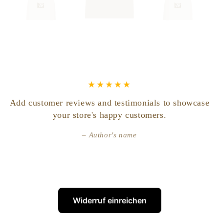
Höhe
15,5 cm
Material
Glas
Schutzkrone
Silber Glänzend
Farbe
Burgunder
Referenz
4491
Add customer reviews and testimonials to showcase
your store's happy customers.
Inhalt
300 ml
Author's name
Isopropanol. Flüssigkeit und Dampf leicht entzündbar.
Verursacht schwere Augenreizung. Kann Schläfrigkeit und
Benommenheit verursachen.
Widerruf einreichen