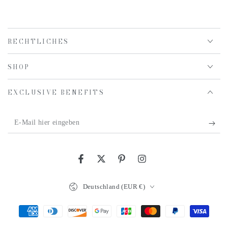
RECHTLICHES
SHOP
EXCLUSIVE BENEFITS
E-
Mail
hier
Facebook
Twitter
Pinterest
Instagram
eingeben
Land/Region
Deutschland (EUR €)
Zahlungsmöglichkeiten