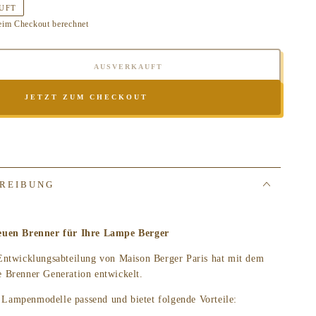
UFT
eim Checkout berechnet
AUSVERKAUFT
e
JETZT ZUM CHECKOUT
e
E
ER
REIBUNG
er
euen Brenner für Ihre Lampe Berger
Entwicklungsabteilung von Maison Berger Paris hat mit dem
 Brenner Generation entwickelt.
le Lampenmodelle passend und bietet folgende Vorteile: