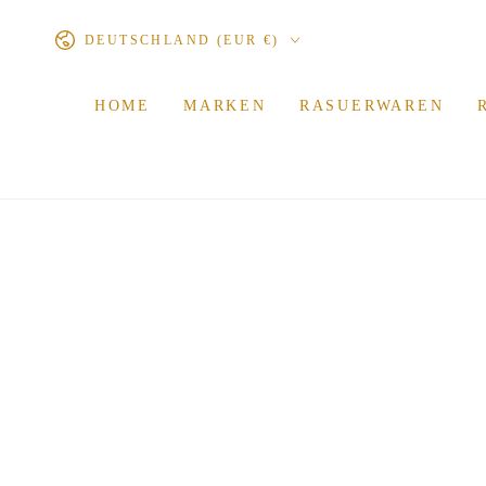
ZUM INHALT
Land/Region
SPRINGEN
DEUTSCHLAND (EUR €)
HOME
MARKEN
RASUERWAREN
ZU DEN
PRODUKTINFORMATIONEN
SPRINGEN