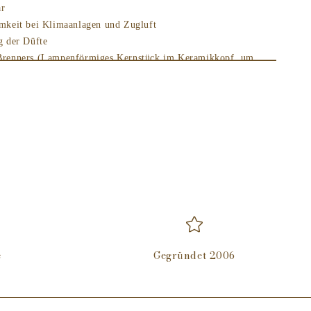
ar
amkeit bei Klimaanlagen und Zugluft
g der Düfte
Brenners (Lampenförmiges Kernstück im Keramikkopf, um
sorientiert und differenzierend zu sein)
che Leistung
e Innovation in Sachen Luftreinigung und Beduftung
hochwirksam gegen:
Küchengerüche - Haustiergerüche -
e
Gegründet 2006
Neutrale Essenz zwischen der Verwendung von zwei
ums, dies verbessert die Funktionsweise des Brenners AIR
er Brenner wird dadurch gereinigt, was seine Lebensdauer