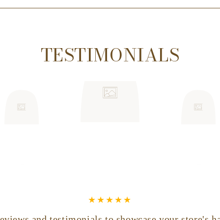
TESTIMONIALS
eviews and testimonials to showcase your store's h