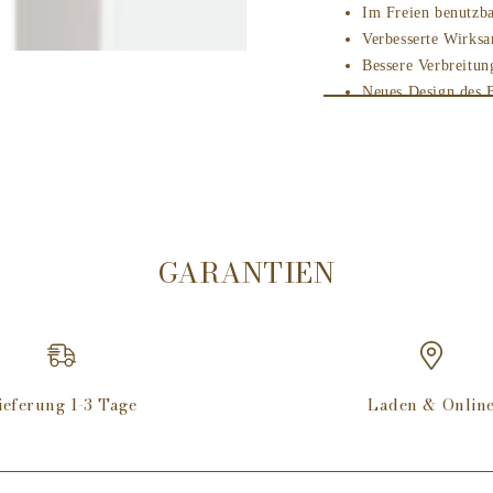
Im Freien benutzb
Verbesserte Wirks
Bessere Verbreitun
Neues Design des 
noch mehr identität
Stärkere katalytis
Lampe Berger - Di
GARANTIEN
Lampe Berger ist 
Tabakgerüche
.
Unser Tipp
ieferung 1-3 Tage
Laden & Onlin
Benutzen Sie die 
verschiedenen Parf
PUR System 3C®; d
verlängert.