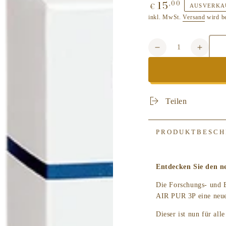
15
,00
Regulärer
€
AUSVERKA
Preis
inkl. MwSt.
Versand
wird b
Anzahl
Verringere
Erhöh
die
die
Menge
Meng
für
für
LAMPE
LAMP
Teilen
BERGER
BERG
-
-
AIR
AIR
PRODUKTBESCH
PUR
PUR
Ersatz
Ersatz
Brenner
Brenn
Entdecken Sie den n
Air
Air
Pur
Pur
Die Forschungs- und 
3P
3P
AIR PUR 3P eine neue
Dieser ist nun für al