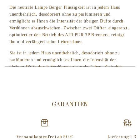
Die neutrale Lampe Berger Flüssigkeit ist in jedem Haus
unentbehrlich, desodoriert ohne zu parfümieren und
ermöglicht es Ihnen die Intensität der übrigen Düfte durch
Verdünnen abzuschwächen. Zwischen zwei Düften eingesetzt,
optimiert er den Betrieb des AIR PUR 3P Brenners, reinigt
ihn und verlängert seine Lebensdauer.
Sie ist in jedem Haus unentbehrlich, desodoriert ohne zu
parfümieren und ermöglicht es Ihnen die Intensität der
übrigen Düfte durch Verdünnen abzuschwächen. Zwischen
zwei Düften eingesetzt, optimiert er den Betrieb des AIR PUR
3P Brenners, reinigt ihn und verlängert seine Lebensdauer.
Lampe Berger - Die Innovation in Sachen Luftreinigung
und Beduftung
GARANTIEN
Lampe Berger ist hochwirksam gegen:
Küchengerüche -
Haustiergerüche - Tabakgerüche
.
Eigenschaften
Versandkostenfrei ab 50 €
Lieferung 1-3 