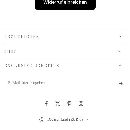
Widerruf einreichen
RECHTLICHES
SHOP
EXCLUSIVE BENEFITS
E-
Mail
hier
Facebook
Twitter
Pinterest
Instagram
eingeben
Land/Region
Deutschland (EUR €)