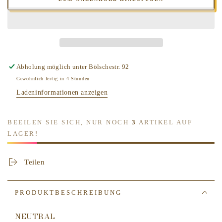
Menge
Menge
für
für
LAMPE
LAMPE
BERGER
BERGER
-
-
AIR
AIR
PUR
PUR
Abholung möglich unter
Bölschestr. 92
Neutral
Neutral
Gewöhnlich fertig in 4 Stunden
-
-
Ladeninformationen anzeigen
Duft
Duft
1000
1000
ml
ml
BEEILEN SIE SICH, NUR NOCH
3
ARTIKEL AUF
LAGER!
Teilen
PRODUKTBESCHREIBUNG
NEUTRAL