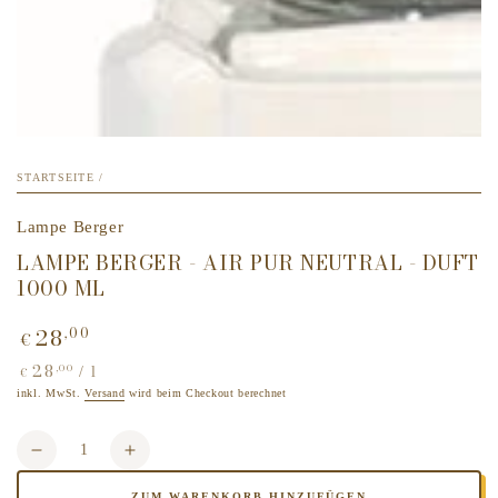
STARTSEITE
/
Lampe Berger
LAMPE BERGER - AIR PUR NEUTRAL - DUFT
1000 ML
28
,00
Regulärer
€
Preis
28
,00
Stückpreis
pro
/
l
€
inkl. MwSt.
Versand
wird beim Checkout berechnet
Anzahl
Verringere
Erhöhe
die
die
ZUM WARENKORB HINZUFÜGEN