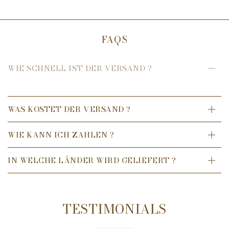
Inhalt
1000 ml
FAQS
Referenz
116012
franz. Bezeichnung
Neutre Essentie
WIE SCHNELL IST DER VERSAND ?
engl. Bezeichnung
So Neutral
WAS KOSTET DER VERSAND ?
Isopropanol. Flü
Eigenschaften
Benommenheit v
WIE KANN ICH ZAHLEN ?
Diffusionsdauer
80 Stunden Bedu
IN WELCHE LÄNDER WIRD GELIEFERT ?
TESTIMONIALS