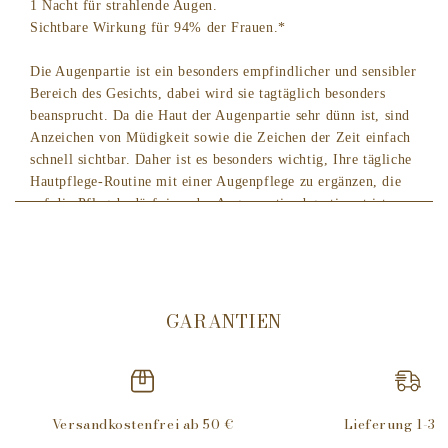
1 Nacht für strahlende Augen.
Sichtbare Wirkung für 94% der Frauen.*
Die Augenpartie ist ein besonders empfindlicher und sensibler
Bereich des Gesichts, dabei wird sie tagtäglich besonders
beansprucht. Da die Haut der Augenpartie sehr dünn ist, sind
Anzeichen von Müdigkeit sowie die Zeichen der Zeit einfach
schnell sichtbar. Daher ist es besonders wichtig, Ihre tägliche
Hautpflege-Routine mit einer Augenpflege zu ergänzen, die
auf die Pflegebedürfnisse der Augenpartie abgestimmt ist,
bevor Sie den Rest Ihres Gesichtes mit Feuchtigkeit
versorgen.
Mit unserem Immortelle Overnight Reset Augenserum sind
Zeichen von Müdigkeit (mangelnde Leuchtkraft, Augenringe,
Tränensäcke, Fältchen, geschwollene Augen und Krähenfüße)
GARANTIEN
Nacht für Nacht weniger sichtbar und die Augenpartie wirkt
sichtbar verwandelt, erholt und jugendlicher.
Das Reset Augenserum sorgt für erwiesene und sichtbare
Versandkostenfrei ab 50 €
Lieferung 1-3 
Ergebnisse ab der 1. Anwendung: