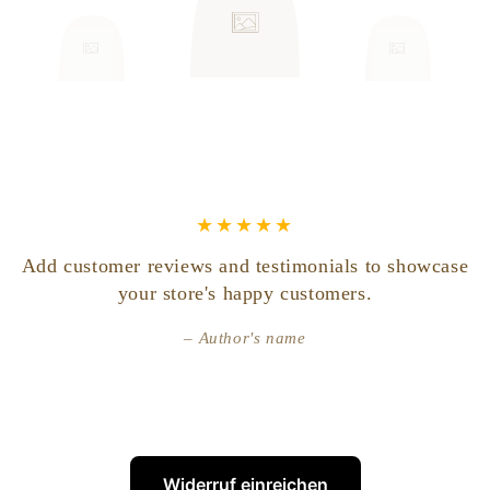
- Einem neuen Komplex mit natürlichen Pflanzen-Extrakten,
die gezielt auf die Augenpartie wirken, um
Müdigkeitsanzeichen zu mindern
Weder Augencreme, noch Gel, noch Balsam, diese
Augenpflege hat eine zarte Öl-in-Serum Textur, die bei
Anwendung perfekt auf der Augenpartie schmilzt und schnell
einzieht.
Entdecken Sie auch unsere Beauty-Tipps gegen Augenringe
und erfahren Sie mehr über unsere Augenpflege.
Add customer reviews and testimonials to showcase
your store's happy customers.
Vertrauen Sie der 40-jährigen Expertise von L’OCCITANE
für Pflege und Düfte inspiriert von der Provence!
Author's name
*Anwendungstest mit 52 Frauen nach 1 Nacht
**Anwendungstest mit 119 Frauen nach 4 Wochen
*Mit jedem verkauften Augenpflegeprodukt unterstützt
L‘OCCITANE im Aktionszeitraum vom 01.10.2021 bis zum
Widerruf einreichen