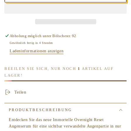
für
für
L&#39;OCCITANE
L&#39;OCCITANE
-
-
Immortelle
Immortelle
Overnight
Overnight
Augen-
Augen-
Abholung möglich unter
Bölschestr. 92
Serum
Serum
Gewöhnlich fertig in 4 Stunden
Ladeninformationen anzeigen
BEEILEN SIE SICH, NUR NOCH
1
ARTIKEL AUF
LAGER!
Teilen
PRODUKTBESCHREIBUNG
Entdecken Sie das neue Immortelle Overnight Reset
Augenserum für eine sichtbar verwandelte Augenpartie in nur