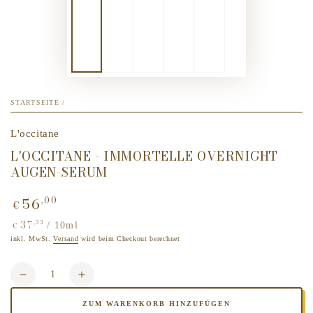
STARTSEITE
/
L'occitane
L'OCCITANE - IMMORTELLE OVERNIGHT
AUGEN-SERUM
56
,00
Regulärer
€
Preis
37
,33
Stückpreis
pro
/
10ml
€
inkl. MwSt.
Versand
wird beim Checkout berechnet
Anzahl
Verringere
Erhöhe
die
die
ZUM WARENKORB HINZUFÜGEN
Menge
Menge