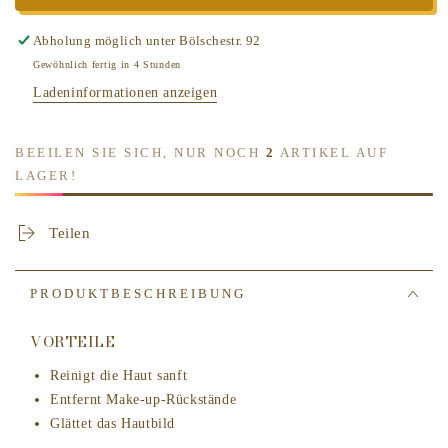
-
-
Immortelle
Immortelle
Abholung möglich unter
Bölschestr. 92
Précieuse
Précieuse
Gewöhnlich fertig in 4 Stunden
Reinigungsschaum
Reinigungsschaum
Ladeninformationen anzeigen
150ml
150ml
BEEILEN SIE SICH, NUR NOCH
2
ARTIKEL AUF
LAGER!
Teilen
PRODUKTBESCHREIBUNG
VORTEILE
Reinigt die Haut sanft
Entfernt Make-up-Rückstände
Glättet das Hautbild