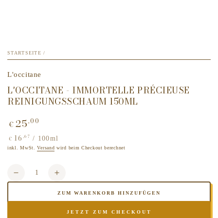
STARTSEITE
/
L'occitane
L'OCCITANE - IMMORTELLE PRÉCIEUSE
REINIGUNGSSCHAUM 150ML
25
,00
Regulärer
€
Preis
16
,67
Stückpreis
pro
/
100ml
€
inkl. MwSt.
Versand
wird beim Checkout berechnet
Anzahl
Verringere
Erhöhe
die
die
ZUM WARENKORB HINZUFÜGEN
Menge
Menge
für
für
JETZT ZUM CHECKOUT
L&#39;OCCITANE
L&#39;OCCITANE