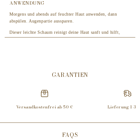
ANWENDUNG
Morgens und abends auf feuchter Haut anwenden, dann
abspülen. Augenpartie aussparen.
Dieser leichte Schaum reinigt deine Haut sanft und hilft,
Make-up-Rückstände zu entfernen. Für eine reinere,
strahlende Haut und ein verfeinertes Hautbild direkt nach der
Anwendung.
Formuliert mit ätherischem Immortelleöl aus Korsika,
Linsenextrakt und Scheinbeerenextrakt.
GARANTIEN
Dieser Reinigungsschaum gehört zu unserer Anti-Aging
Gesichtspflegelinie Immortelle Précieuse, die sich die
beeindruckende Fähigkeit zur Anpassung und Resilienz der
Immortelle zu eigen macht. Die Haut ist strahlender und
Versandkostenfrei ab 50 €
Lieferung 1-3 
erstrahlt in neuer Vitalität.
Nur für Erwachsene geeignet.
FAQS