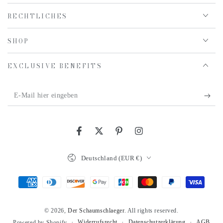
RECHTLICHES
SHOP
EXCLUSIVE BENEFITS
E-
Mail
hier
Facebook
Twitter
Pinterest
Instagram
eingeben
Land/Region
Deutschland (EUR €)
Zahlungsmöglichkeiten
© 2026,
Der Schaumschlaeger
. All rights reserved.
Widerrufsrecht
Datenschutzerklärung
AGB
Powered by Shopify