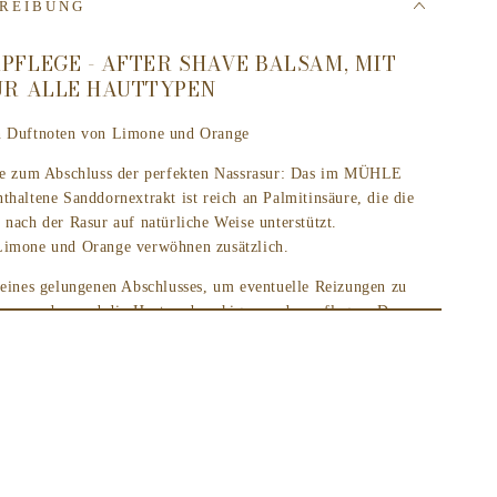
REIBUNG
FLEGE - AFTER SHAVE BALSAM, MIT
ÜR ALLE HAUTTYPEN
n Duftnoten von Limone und Orange
ege zum Abschluss der perfekten Nassrasur: Das im MÜHLE
thaltene Sanddornextrakt ist reich an Palmitinsäure, die die
 nach der Rasur auf natürliche Weise unterstützt.
Limone und Orange verwöhnen zusätzlich.
 eines gelungenen Abschlusses, um eventuelle Reizungen zu
 zu spenden und die Haut zu beruhigen und zu pflegen. Der
frischt, beruhigt, pflegt und versorgt die Haut des Mannes
ch der Rasur braucht. Für gut gelaunte Männerhaut.