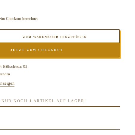
eim Checkout berechnet
ZUM WARENKORB HINZUFÜGEN
e
JETZT ZUM CHECKOUT
e
E
er
Bölschestr. 92
ING
tunden
have
anzeigen
orn
H, NUR NOCH
1
ARTIKEL AUF LAGER!