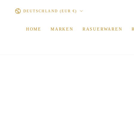
ZUM INHALT
Land/Region
SPRINGEN
DEUTSCHLAND (EUR €)
HOME
MARKEN
RASUERWAREN
ZU DEN
PRODUKTINFORMATIONEN
SPRINGEN