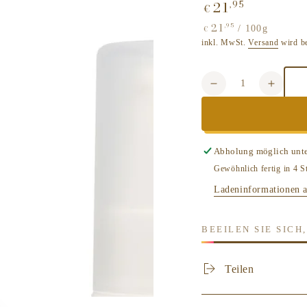
21
,95
Regulärer
€
Preis
21
,95
Stückpreis
pro
/
100g
€
inkl. MwSt.
Versand
wird b
Anzahl
Verringere
Erhöh
die
die
Menge
Meng
für
für
MÜHLE
MÜHL
Abholung möglich unt
SHAVING
SHAV
Gewöhnlich fertig in 4 S
-
-
Aftershave
Afters
Ladeninformationen 
Balm
Balm
Sanddorn
Sandd
BEEILEN SIE SIC
Teilen