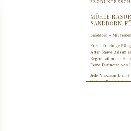
PRODUKTBESCH
MÜHLE RASURP
SANDDORN, F
Sanddorn – Mit feine
Frisch-fruchtige Pfl
After Shave Balsam en
Regeneration der Haut
Feine Duftnoten von 
Jede Nassrasur bedarf
lindern, Feuchtigkeit
After Shave Balsam er
mit allem, was sie na