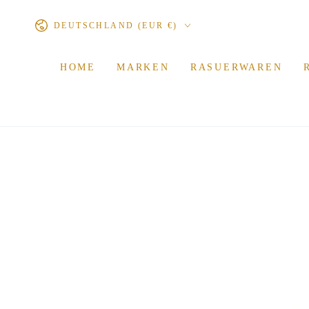
ZUM INHALT
Land/Region
SPRINGEN
DEUTSCHLAND (EUR €)
HOME
MARKEN
RASUERWAREN
ZU DEN
PRODUKTINFORMATIONEN
SPRINGEN