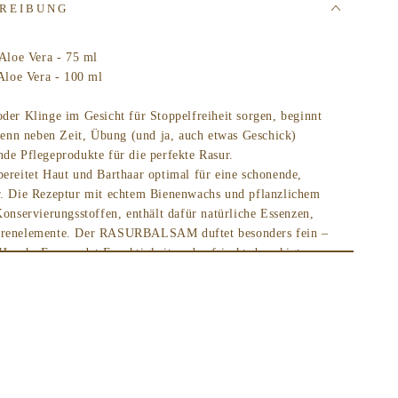
REIBUNG
le
ypen
loe Vera - 75 ml
loe Vera - 100 ml
oder Klinge im Gesicht für Stoppelfreiheit sorgen, beginnt
nn neben Zeit, Übung (und ja, auch etwas Geschick)
nde Pflegeprodukte für die perfekte Rasur.
itet Haut und Barthaar optimal für eine schonende,
r. Die Rezeptur mit echtem Bienenwachs und pflanzlichem
Konservierungsstoffen, enthält dafür natürliche Essenzen,
purenelemente. Der RASURBALSAM duftet besonders fein –
Hauch. Er spendet Feuchtigkeit und erfrischt, beruhigt,
ie Haut des Mannes mit allem, was sie nach der Rasur