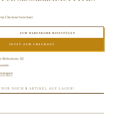
eim Checkout berechnet
ZUM WARENKORB HINZUFÜGEN
e
JETZT ZUM CHECKOUT
e
E
er
Bölschestr. 92
ING
tunden
set
anzeigen
rcreme
H, NUR NOCH
1
ARTIKEL AUF LAGER!