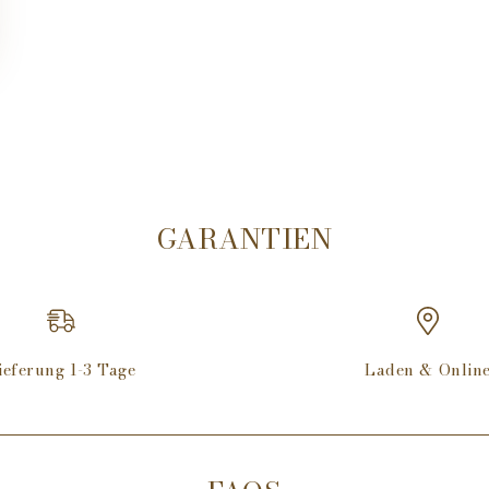
Aqua (Water), Potassi
Glycerin, Sodium Stea
Sodium Cocoate, Cera 
Parfum (Fragrance), P
Sodium Thiosulfate, B
After shave
Aqua (Water), Glycine
Glycerin, Hamamelis V
GARANTIEN
Glyceryl Stearate Citr
Panthenol, Tocopherol
Stearate, Echinacea A
Rosmarinus Officinal
(Fragrance), Menthol,
ieferung 1-3 Tage
Laden & Onlin