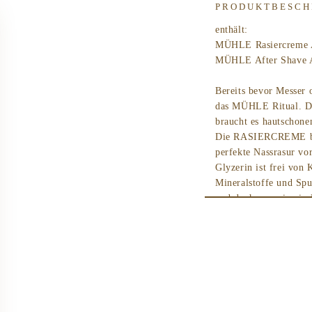
Vera
Vera
PRODUKTBESCH
für
für
sensible
sensib
enthält:
Hauttypen
Hautt
MÜHLE Rasiercreme A
MÜHLE After Shave A
Bereits bevor Messer 
das MÜHLE Ritual. De
braucht es hautschone
Die RASIERCREME bere
perfekte Nassrasur vo
Glyzerin ist frei von 
Mineralstoffe und S
und doch nur wie ein 
pflegt und versorgt d
braucht.
Inhaltsstoffe
Rasiercreme