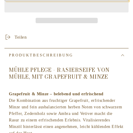
für
für
MÜHLE
MÜHLE
SHAVING
SHAVING
Rasierseife
Rasierseife
RN3
RN3
GM
GM
Teilen
-
-
Grapefruit
Grapefruit
&amp;
&amp;
PRODUKTBESCHREIBUNG
Minze
Minze
in
in
MÜHLE PFLEGE - RASIERSEIFE VON
der
der
MÜHLE, MIT GRAPEFRUIT & MINZE
Holzschale
Holzschale
Grapefruit & Minze – belebend und erfrischend
Die Kombination aus fruchtiger Grapefruit, erfrischender
Minze und fein ausbalancierten herben Noten von schwarzem
Pfeffer, Zedernholz sowie Ambra und Vetiver macht die
Rasur zu einem erfrischenden Erlebnis. Vitalisierendes
Minzöl hinterlässt einen angenehmen, leicht kühlenden Effekt