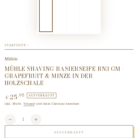
STARTSEITE
/
Mühle
MÜHLE SHAVING RASIERSEIFE RN3 GM -
GRAPEFRUIT & MINZE IN DER
HOLZSCHALE
25
,95
Regulärer
AUSVERKAUFT
€
Preis
inkl. MwSt.
Versand
wird beim Checkout berechnet
Anzahl
Verringere
Erhöhe
die
die
AUSVERKAUFT
Menge
Menge