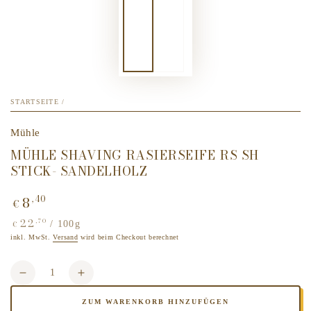
STARTSEITE
/
Mühle
MÜHLE SHAVING RASIERSEIFE RS SH
STICK- SANDELHOLZ
8
,40
Regulärer
€
Preis
22
,70
Stückpreis
pro
/
100g
€
inkl. MwSt.
Versand
wird beim Checkout berechnet
Anzahl
Verringere
Erhöhe
die
die
ZUM WARENKORB HINZUFÜGEN
Menge
Menge