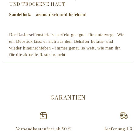
UND TROCKENE HAUT
Sandelholz – aromatisch und belebend
Der Rasierseifenstick ist perfekt geeignet für unterwegs. Wie
ein Deostick lässt er sich aus dem Behälter heraus- und
wieder hineinschieben - immer genau so weit, wie man ihn
für die aktuelle Rasur braucht
Geeignet für normale und trockene Haut. Die wertvollen,
aromatisch duftenden Inhaltsstoffe stammen aus ausgewählten
Essenzen des orientalischen Sandelbaumes. Verwendet wird
das kostbare, ätherische Öl, das durch ein mehrstufiges,
behutsames Destillationsverfahren erzielt und sorgfältig
GARANTIEN
weiterverarbeitet wird. Sandelholz wirkt pflegend, belebt die
Haut und alle Sinne.
Warme Duftkomposition mit Noten von Koriander und
Sternanis.
Versandkostenfrei ab 50 €
Lieferung 1-3 
Sich und der Haut Gutes tun: Seifen von MÜHLE bereiten