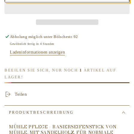
für
für
MÜHLE
MÜHLE
SHAVING
SHAVING
Rasierseife
Rasierseife
RS
RS
SH
SH
Abholung möglich unter
Bölschestr. 92
Stick-
Stick-
Gewöhnlich fertig in 4 Stunden
Sandelholz
Sandelholz
Ladeninformationen anzeigen
BEEILEN SIE SICH, NUR NOCH
1
ARTIKEL AUF
LAGER!
Teilen
PRODUKTBESCHREIBUNG
MÜHLE PFLEGE - RASIERSEIFENSTICK VON
MÜHLE, MIT SANDELHOLZ, FÜR NORMALE