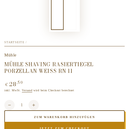
STARTSEITE
/
Mühle
MÜHLE SHAVING RASIERTIEGEL
PORZELLAN WEISS RN 11
28
,50
Regulärer
€
Preis
inkl. MwSt.
Versand
wird beim Checkout berechnet
Anzahl
Verringere
Erhöhe
die
die
ZUM WARENKORB HINZUFÜGEN
Menge
Menge
für
für
JETZT ZUM CHECKOUT