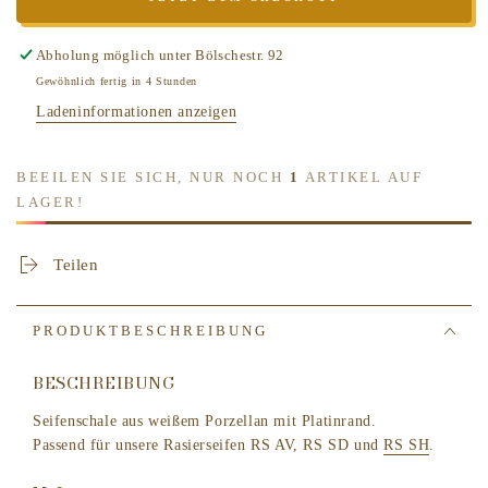
MÜHLE
MÜHLE
SHAVING
SHAVING
Rasiertiegel
Rasiertiegel
Abholung möglich unter
Bölschestr. 92
Porzellan
Porzellan
Gewöhnlich fertig in 4 Stunden
weiß
weiß
Ladeninformationen anzeigen
RN
RN
11
11
BEEILEN SIE SICH, NUR NOCH
1
ARTIKEL AUF
LAGER!
Teilen
PRODUKTBESCHREIBUNG
BESCHREIBUNG
Seifenschale aus weißem Porzellan mit Platinrand.
Passend für unsere Rasierseifen RS AV, RS SD und
RS SH
.