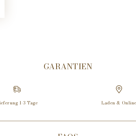
Ergonomie, Griffigkei
bereits vielfach ausge
Maße
Abmessungen: 105 m
Gewicht: 220 g
GARANTIEN
ieferung 1-3 Tage
Laden & Onlin