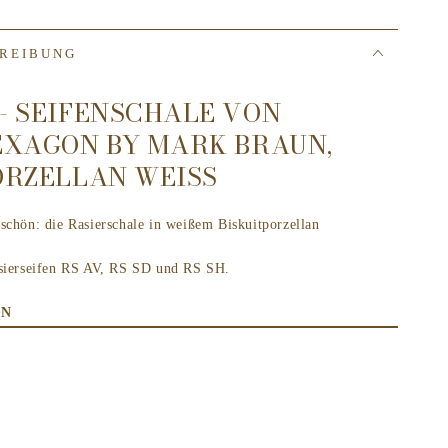
REIBUNG
- SEIFENSCHALE VON
EXAGON BY MARK BRAUN,
ORZELLAN WEISS
schön: die Rasierschale in weißem Biskuitporzellan
asierseifen RS AV, RS SD und RS SH.
ON
rm: Für die Produkte von HEXAGON hat sich MÜHLE mit
er Gestalter Mark Braun zusammengetan. Das Ergebnis?
gekonnt proportioniert – und doch mitnichten klassisch.
 Form jener Produkte verbindet zeitgenössisches Design mit
durchaus praktischen – Elementen. Und verspricht