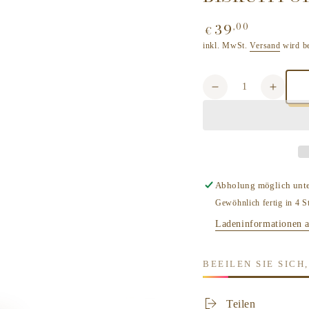
39
,00
Regulärer
€
Preis
inkl. MwSt.
Versand
wird b
Anzahl
Verringere
Erhöh
die
die
Menge
Meng
für
für
MÜHLE
MÜHL
SHAVING
SHAV
Seifenschale
Seifen
Abholung möglich unt
HEXAGON
HEXA
Gewöhnlich fertig in 4 S
by
by
Mark
Mark
Ladeninformationen 
Braun,
Braun,
Biskuitporzellan
Biskui
BEEILEN SIE SIC
weiß
weiß
RN
RN
HXG
HXG
Teilen