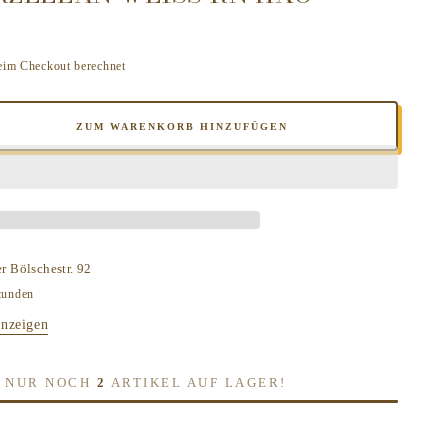
eim Checkout berechnet
ZUM WARENKORB HINZUFÜGEN
e
e
E
ING
schale
er
Bölschestr. 92
GON
tunden
anzeigen
tporzellan
H, NUR NOCH
2
ARTIKEL AUF LAGER!