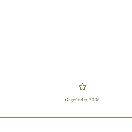
t, Funktionalität. Ein Gestaltungsansatz, für den Mark Braun
zeichnet wurde.
m x 90 mm x 55
e
Gegründet 2006