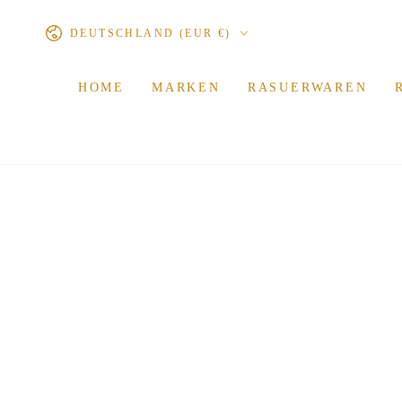
ZUM INHALT
Land/Region
SPRINGEN
DEUTSCHLAND (EUR €)
HOME
MARKEN
RASUERWAREN
ZU DEN
PRODUKTINFORMATIONEN
SPRINGEN