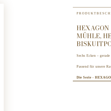
PRODUKTBESCH
HEXAGON 
MÜHLE, H
BISKUITP
Sechs Ecken – gerade 
Passend für unsere R
Die Serie - HEXAG
Werkzeuge in Bestfo
dem bekannten Berlin
Feinste Instrumente, 
Denn: Die sechseckige
archetypischen – und 