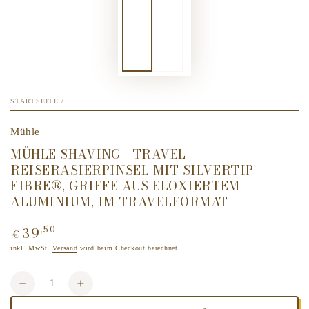
STARTSEITE
/
Mühle
MÜHLE SHAVING - TRAVEL
REISERASIERPINSEL MIT SILVERTIP
FIBRE®, GRIFFE AUS ELOXIERTEM
ALUMINIUM, IM TRAVELFORMAT
39
,50
Regulärer
€
Preis
inkl. MwSt.
Versand
wird beim Checkout berechnet
Anzahl
Verringere
Erhöhe
die
die