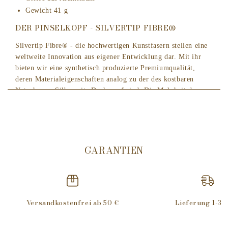
Gewicht 41 g
DER PINSELKOPF - SILVERTIP FIBRE®
Silvertip Fibre® - die hochwertigen Kunstfasern stellen eine
weltweite Innovation aus eigener Entwicklung dar. Mit ihr
bieten wir eine synthetisch produzierte Premiumqualität,
deren Materialeigenschaften analog zu der des kostbaren
Naturhaares Silberspitz Dachszupf sind. Die Mehrheit der
Anwender meint sogar, dass diese Qualität noch bessere
Gebrauchseigenschaften als das Naturhaar bietet. "Silvertip
Fibre®" ist an den feinen Spitzen sehr weich, im mittleren
Bereich jedoch etwas stabiler als Naturhaar.
GARANTIEN
Diese Eigenschaften verursachen beim Einseifen ein
angenehmes, weiches Gefühl auf der Haut ohne die beim
Aufschäumen gewünschte Festigkeit des Haares entbehren zu
müssen. Im täglichen Gebrauch sind die ebenfalls manuell
Versandkostenfrei ab 50 €
Lieferung 1-3 
verarbeiteten Fasern unempfindlicher als Naturhaar, da sie
rascher trocknen und gegen Rasierseifen und Cremes resistent
sind. Die komplett vegane Faser ist zudem etwas einfacher in