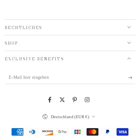
RECHTLICHES
SHOP
EXCLUSIVE BENEFITS
E-
Mail
hier
Facebook
Twitter
Pinterest
Instagram
eingeben
Land/Region
Deutschland (EUR €)
Zahlungsmöglichkeiten