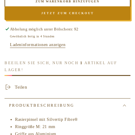
ZUM WARENKORB HINZUFÜGEN
Menge
Menge
für
für
JETZT ZUM CHECKOUT
MÜHLE
MÜHLE
SHAVING
SHAVING
-
-
Abholung möglich unter
Bölschestr. 92
TRAVEL
TRAVEL
Gewöhnlich fertig in 4 Stunden
Reiserasierpinsel
Reiserasierpinsel
Ladeninformationen anzeigen
mit
mit
Silvertip
Silvertip
Fibre®,
Fibre®,
BEEILEN SIE SICH, NUR NOCH
1
ARTIKEL AUF
Griffe
Griffe
LAGER!
aus
aus
eloxiertem
eloxiertem
Aluminium,
Aluminium,
Teilen
im
im
Travelformat
Travelformat
PRODUKTBESCHREIBUNG
Rasierpinsel mit Silvertip Fibre®
Ringgröße M: 21 mm
Griffe aus Aluminium