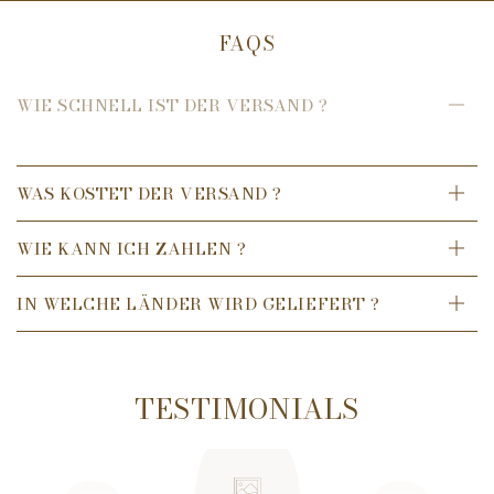
der Anwendung als Naturhaar, da sie einen besonders
FAQS
cremigen und üppigen Schaum aus einer nur kleinen Menge
Rasierseife oder –Creme bildet und diese somit sehr sparsam
zu verwenden ist.
WIE SCHNELL IST DER VERSAND ?
WAS KOSTET DER VERSAND ?
WIE KANN ICH ZAHLEN ?
IN WELCHE LÄNDER WIRD GELIEFERT ?
TESTIMONIALS