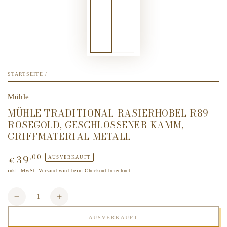
STARTSEITE
/
Mühle
MÜHLE TRADITIONAL RASIERHOBEL R89
ROSEGOLD, GESCHLOSSENER KAMM,
GRIFFMATERIAL METALL
39
,00
Regulärer
AUSVERKAUFT
€
Preis
inkl. MwSt.
Versand
wird beim Checkout berechnet
Anzahl
Verringere
Erhöhe
die
die
AUSVERKAUFT
Menge
Menge