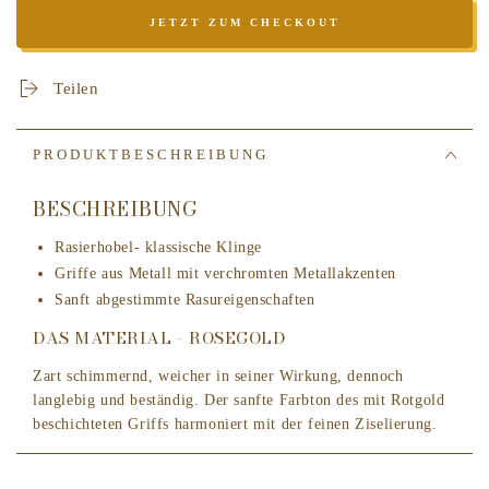
für
für
JETZT ZUM CHECKOUT
MÜHLE
MÜHLE
Traditional
Traditional
Rasierhobel
Rasierhobel
Teilen
R89
R89
Rosegold,
Rosegold,
geschlossener
geschlossener
PRODUKTBESCHREIBUNG
Kamm,
Kamm,
Griffmaterial
Griffmaterial
BESCHREIBUNG
Metall
Metall
Rasierhobel- klassische Klinge
Griffe aus Metall mit verchromten Metallakzenten
Sanft abgestimmte Rasureigenschaften
DAS MATERIAL - ROSEGOLD
Zart schimmernd, weicher in seiner Wirkung, dennoch
langlebig und beständig. Der sanfte Farbton des mit Rotgold
beschichteten Griffs harmoniert mit der feinen Ziselierung.
DER RASIERKOPF - KLASSISCHE