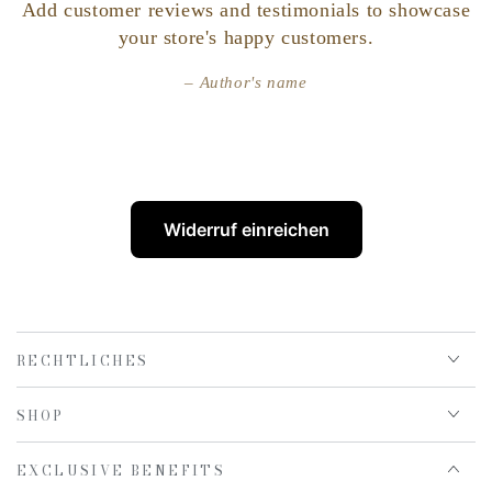
Rasieren Sie den Halsbereich indem Sie die Haut dort mit der
Add customer reviews and testimonials to showcase
Hand straffen. Lassen Sie sich von kleinen Verletzungen nicht
your store's happy customers.
gleich entmutigen. Erfahrungsgemäß treten nach einer Phase
der Eingewöhnung kaum noch Verletzungen auf.
Author's name
Widerruf einreichen
RECHTLICHES
SHOP
EXCLUSIVE BENEFITS