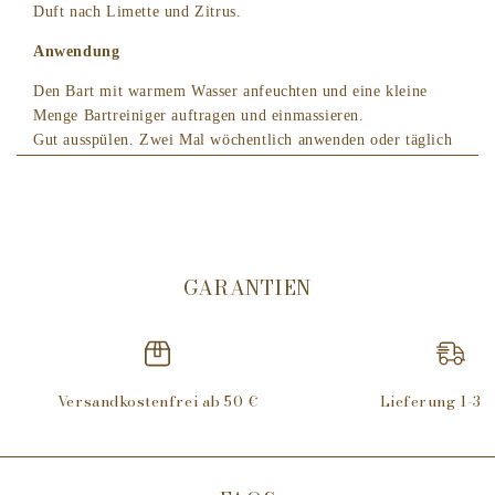
Duft nach Limette und Zitrus.
Anwendung
Den Bart mit warmem Wasser anfeuchten und eine kleine
Menge Bartreiniger auftragen und einmassieren.
Gut ausspülen. Zwei Mal wöchentlich anwenden oder täglich
falls erforderlich.
Inhaltstoffe
Aqua (Water/Eau), Ammonium Lauryl Sulfate, PEG-40
Hydrogenated Castor Oil, Glycerin, PEG-7 Glyceryl Cocoate,
GARANTIEN
Cocamidopropyl Betaine, Parfum (Fragrance), PEG-90
Glyceryl Isotearate, Laureth-2, Sodium Benzoate, Salicylic
Acid, Polyquaternium-7, Benzyl Alcohol, Caramel, Disodium
EDTA, Alpha-Isomethyl Ionone, Citral, Limonene, Linalool,
Butylphenyl Methylpropional, Sodium Chloride.
Versandkostenfrei ab 50 €
Lieferung 1-3 