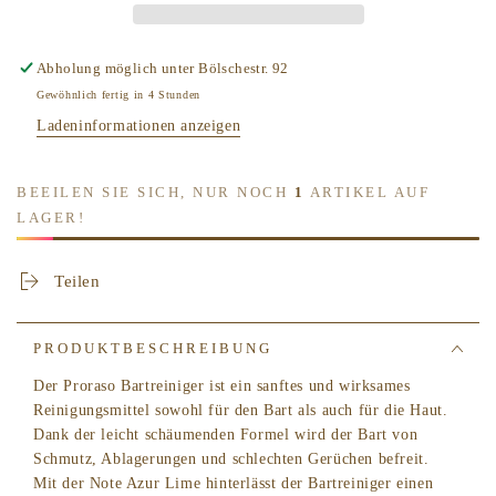
Bartshampoo
Bartshampoo
Azur
Azur
Lime
Lime
Abholung möglich unter
Bölschestr. 92
Gewöhnlich fertig in 4 Stunden
Ladeninformationen anzeigen
BEEILEN SIE SICH, NUR NOCH
1
ARTIKEL AUF
LAGER!
Teilen
PRODUKTBESCHREIBUNG
Der Proraso Bartreiniger ist ein sanftes und wirksames
Reinigungsmittel sowohl für den Bart als auch für die Haut.
Dank der leicht schäumenden Formel wird der Bart von
Schmutz, Ablagerungen und schlechten Gerüchen befreit.
Mit der Note Azur Lime hinterlässt der Bartreiniger einen