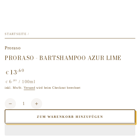
STARTSEITE
/
Proraso
PRORASO - BARTSHAMPOO AZUR LIME
13
,60
Regulärer
€
Preis
6
,80
Stückpreis
pro
/
100ml
€
inkl. MwSt.
Versand
wird beim Checkout berechnet
Anzahl
Verringere
Erhöhe
die
die
ZUM WARENKORB HINZUFÜGEN
Menge
Menge
für
für
Proraso
Proraso
-
-