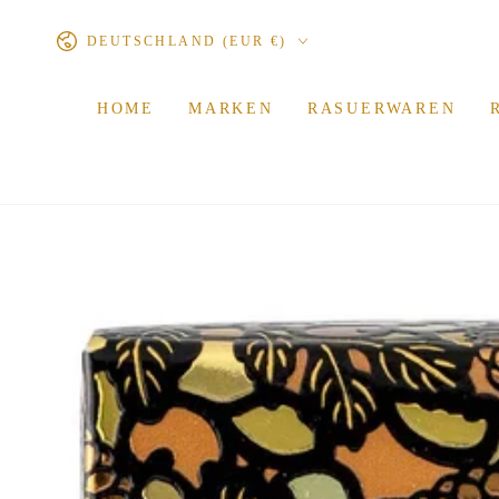
ZUM INHALT
Land/Region
SPRINGEN
DEUTSCHLAND (EUR €)
HOME
MARKEN
RASUERWAREN
ZU DEN
PRODUKTINFORMATIONEN
SPRINGEN