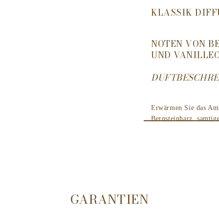
KLASSIK DIF
NOTEN VON B
UND VANILLE
DUFTBESCHRE
Erwärmen Sie das Amb
Bernsteinharz, samtig
Vanilleorchidee. Schw
anhaltende Wärme auss
verzaubern…
Über das Produkt
GARANTIEN
Die einzigartige Kok
oz. geprägtes Glasgef