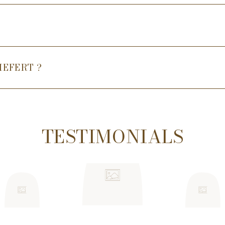
Vegan
Frei von Phthalaten,
Metrische Abmessu
UPC: 8066440735
Sammlung: Japoni
Duftfamilie: Warm 
IEFERT ?
Gebrauchsempfehlung
Dochte bei jedem Br
TESTIMONIALS
Stellen Sie die Kerze
Kerzentablett.
Lassen Sie das Wach
um ein Tunneln zu v
Halten Sie Kerzen vo
gewährleisten.
Verwenden Sie einen
löschen.
Unterbrechen Sie das