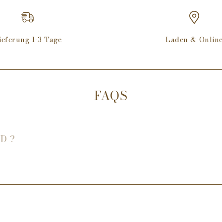
Japonica-Details gesch
verwendet wird. Der e
Stunden lang zu genie
Hand gegossen und bes
ieferung 1-3 Tage
Laden & Onlin
Kokoswachsmischung u
von Phthalaten, Pesti
getestet. Verwandeln S
Andenken.
FAQS
Merkmale
Eigene Kokoswachsm
Handgegossen in d
D ?
Nicht an Tieren get
Frei von Phthalaten
Produktdetails:
Brenndauer: 50 
Füllung (g/ml): 1
Natürliche(r) Docht