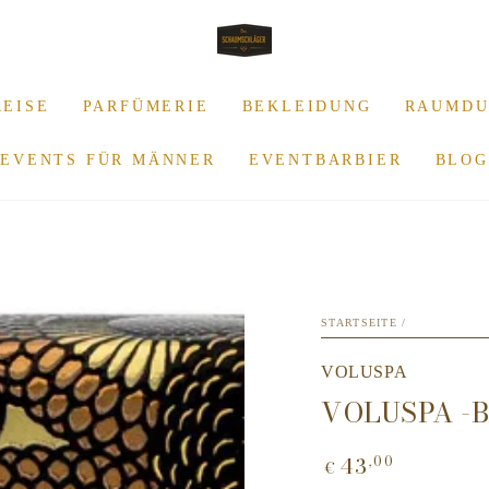
REISE
PARFÜMERIE
BEKLEIDUNG
RAUMDU
EVENTS FÜR MÄNNER
EVENTBARBIER
BLOG
STARTSEITE
/
VOLUSPA
VOLUSPA -B
43
,00
Regulärer
€
Preis