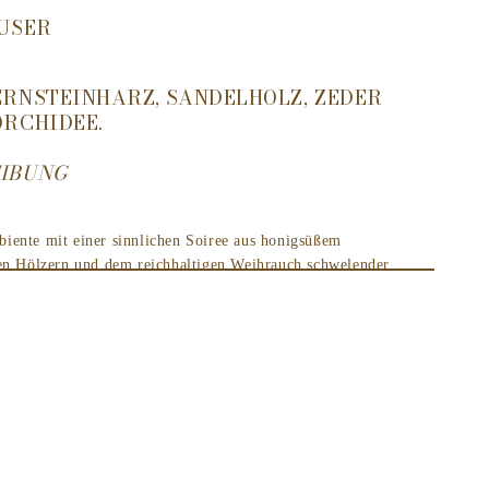
FUSER
ERNSTEINHARZ, SANDELHOLZ, ZEDER
ORCHIDEE.
IBUNG
iente mit einer sinnlichen Soiree aus honigsüßem
en Hölzern und dem reichhaltigen Weihrauch schwelender
elgen Sie in dem ohnmächtigen goldenen Schein, der
trahlt. Lassen Sie sich vom baltischen Bernstein
osnuss-Wachsmischung von Voluspa wird von Hand in eine 5,5
äß und wird von einem Metalldeckel gekrönt, der mit