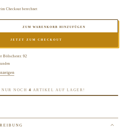
eim Checkout berechnet
ZUM WARENKORB HINZUFÜGEN
e
JETZT ZUM CHECKOUT
e
pa
er
Bölschestr. 92
tunden
anzeigen
er
H, NUR NOCH
4
ARTIKEL AUF LAGER!
REIBUNG