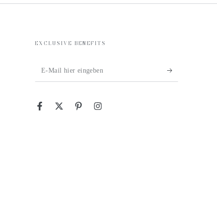
EXCLUSIVE BENEFITS
E-
Mail
hier
Facebook
Twitter
Pinterest
Instagram
eingeben