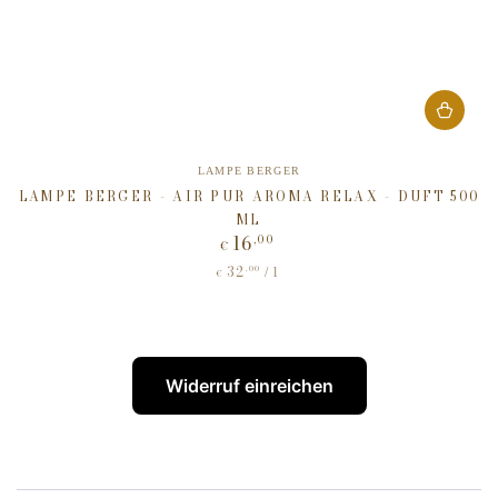
Verkäufer/in:
LAMPE BERGER
LAMPE BERGER - AIR PUR AROMA RELAX - DUFT 500
ML
16
,00
Regulärer
€
Preis
32
Stückpreis
,00
pro
/
l
€
Widerruf einreichen