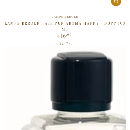
Verkäufer/in:
LAMPE BERGER
LAMPE BERGER - AIR PUR AROMA HAPPY - DUFT 500
ML
16
,00
Regulärer
€
Preis
32
Stückpreis
,00
pro
/
l
€