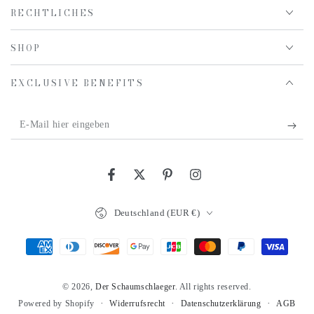
RECHTLICHES
SHOP
EXCLUSIVE BENEFITS
E-
Mail
hier
Facebook
Twitter
Pinterest
Instagram
eingeben
Land/Region
Deutschland (EUR €)
Zahlungsmöglichkeiten
© 2026,
Der Schaumschlaeger
. All rights reserved.
Widerrufsrecht
Datenschutzerklärung
AGB
Powered by Shopify