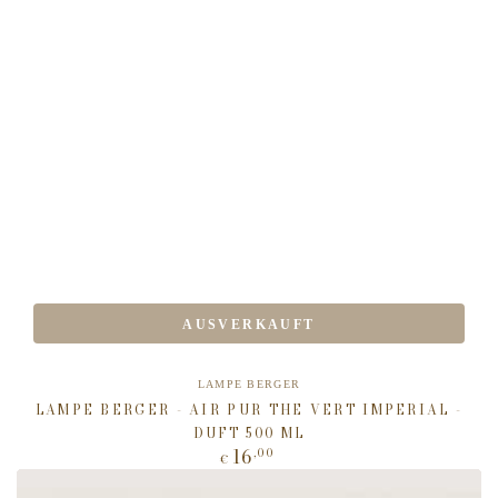
AUSVERKAUFT
Verkäufer/in:
LAMPE BERGER
LAMPE BERGER - AIR PUR THE VERT IMPERIAL -
DUFT 500 ML
16
,00
Regulärer
€
Preis