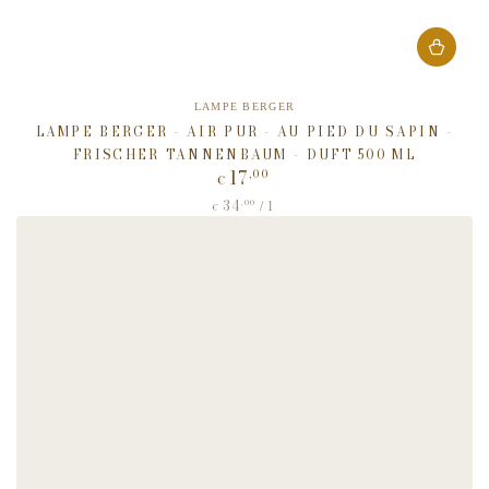
Verkäufer/in:
LAMPE BERGER
LAMPE BERGER - AIR PUR - AU PIED DU SAPIN -
FRISCHER TANNENBAUM - DUFT 500 ML
17
,00
Regulärer
€
Preis
34
Stückpreis
,00
pro
/
l
€