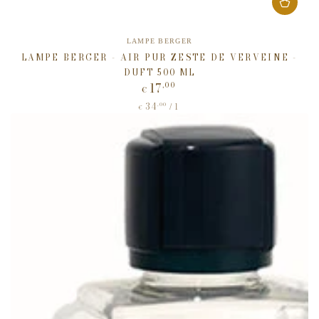
Verkäufer/in:
LAMPE BERGER
LAMPE BERGER - AIR PUR ZESTE DE VERVEINE -
DUFT 500 ML
17
,00
Regulärer
€
Preis
34
Stückpreis
,00
pro
/
l
€