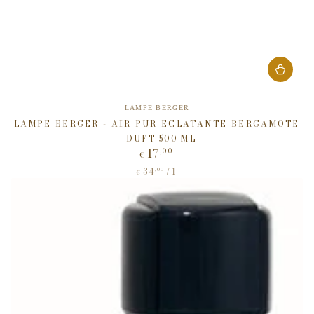
Verkäufer/in:
LAMPE BERGER
LAMPE BERGER - AIR PUR ECLATANTE BERGAMOTE
- DUFT 500 ML
17
,00
Regulärer
€
Preis
34
Stückpreis
,00
pro
/
l
€