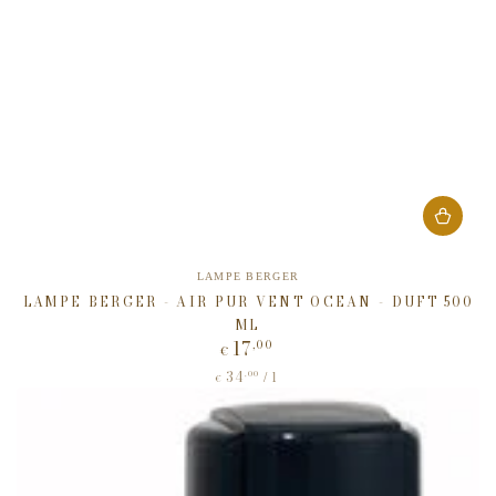
Verkäufer/in:
LAMPE BERGER
LAMPE BERGER - AIR PUR VENT OCEAN - DUFT 500
ML
17
,00
Regulärer
€
Preis
34
Stückpreis
,00
pro
/
l
€