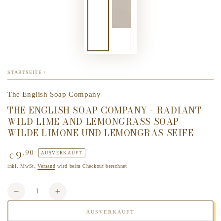
STARTSEITE
/
The English Soap Company
THE ENGLISH SOAP COMPANY - RADIANT
WILD LIME AND LEMONGRASS SOAP -
WILDE LIMONE UND LEMONGRAS SEIFE
9
,90
Regulärer
AUSVERKAUFT
€
Preis
inkl. MwSt.
Versand
wird beim Checkout berechnet
Anzahl
Verringere
Erhöhe
die
die
AUSVERKAUFT
Menge
Menge