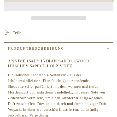
für
für
The
The
English
English
Soap
Soap
Company
Company
-
-
Teilen
Radiant
Radiant
Wild
Wild
Lime
Lime
PRODUKTBESCHREIBUNG
and
and
Lemongrass
Lemongrass
ANNIVERSARY INDIAN SANDALWOOD -
Soap
Soap
IDISCHES SANDELHOLZ SEIFE
-
-
Wilde
Wilde
Ein indisches Sandelholz-Seifenstück aus der
Limone
Limone
Jubiläumskollektion. Eine feuchtigkeitsspendende
und
und
Sheabutterseife, parfümiert mit dem warmen und tiefen
Lemongras
Lemongras
Moschusduft von indischem Sandelholz, mit einer Note von
Seife
Seife
Zedernholz vermischt, um einen wunderbar ausgewogenen
Duft zu schaffen. Dies ist ein durch und durch holziger Duft.
Verpackt in einer wunderschön illustrierten, vollständig
recycelbaren Verpackung.