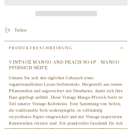
The
The
English
English
Soap
Soap
Company
Company
-
-
Teilen
Vintage
Vintage
Mango
Mango
and
and
PRODUKTBESCHREIBUNG
Peach
Peach
Soap
Soap
VINTAGE MANGO AND PEACH SOAP - MANGO
PFIRSICH SEIFE
Gönnen Sie sich den täglichen Gebrauch eines
veganfreundlichen Luxus-Seifenstücks. Hergestellt aus reinen
Pflanzenölen und angereichert mit Sheabutter, damit sich Ihre
Haut gepflegt anfühlt. Diese Vintage Mango-Pfirsich-Seife ist
Teil unserer Vintage-Kollektion. Eine Sammlung von Seifen,
die traditionelle Stile widerspiegeln, in vollständig
recycelbares Papier eingewickelt und mit Vintage-inspirierten
Kunstwerken verziert sind. Ein prunkvolles Geschenk für sich
selbst oder ein kleines Geschenk für einen lieben Menschen.