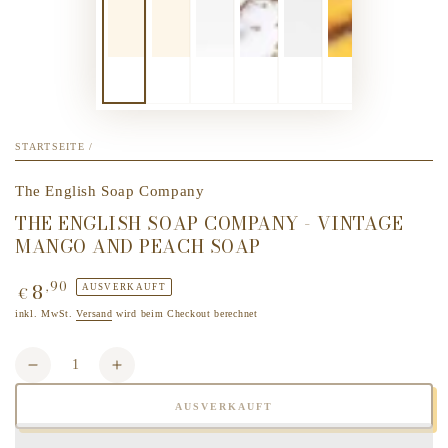
STARTSEITE
/
The English Soap Company
THE ENGLISH SOAP COMPANY - VINTAGE
MANGO AND PEACH SOAP
8
,90
Regulärer
AUSVERKAUFT
€
Preis
inkl. MwSt.
Versand
wird beim Checkout berechnet
Anzahl
Verringere
Erhöhe
die
die
AUSVERKAUFT
Menge
Menge
für
für